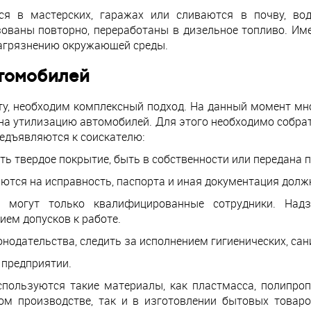
ся в мастерских, гаражах или сливаются в почву, во
зованы повторно, переработаны в дизельное топливо. Им
агрязнению окружающей среды.
втомобилей
ту, необходим комплексный подход. На данный момент мн
на утилизацию автомобилей. Для этого необходимо собрат
редъявляются к соискателю:
 твердое покрытие, быть в собственности или передана п
ются на исправность, паспорта и иная документация долж
й могут только квалифицированные сотрудники. Над
ем допусков к работе.
нодательства, следить за исполнением гигиенических, са
 предприятии.
пользуются такие материалы, как пластмасса, полипро
м производстве, так и в изготовлении бытовых товар