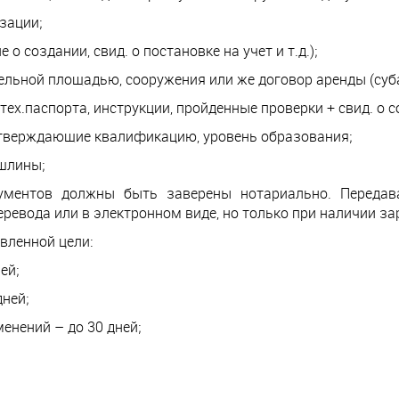
зации;
о создании, свид. о постановке на учет и т.д.);
ельной площадью, сооружения или же договор аренды (суб
х.паспорта, инструкции, пройденные проверки + свид. о с
дтверждающие квалификацию, уровень образования;
ошлины;
ументов должны быть заверены нотариально. Переда
ревода или в электронном виде, но только при наличии з
вленной цели:
ей;
ней;
енений – до 30 дней;