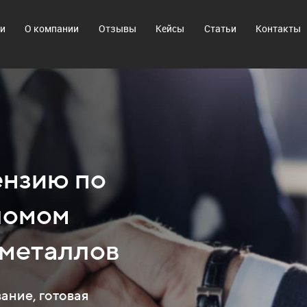
ги
О компании
Отзывы
Кейсы
Статьи
Контакты
ензию по
ломом
 металлов
ание, готовая